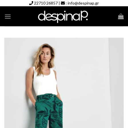
Skip
22710 26857
|
:
info@despinap.gr
to
content