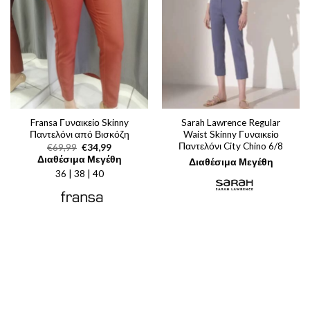
Fransa Γυναικείο Skinny
Sarah Lawrence Regular
Παντελόνι από Βισκόζη
Waist Skinny Γυναικείο
Παντελόνι City Chino 6/8
Original
Η
€
69,99
€
34,99
price
τρέχουσα
Διαθέσιμα Μεγέθη
Διαθέσιμα Μεγέθη
was:
τιμή
36 | 38 | 40
€69,99.
είναι:
€34,99.