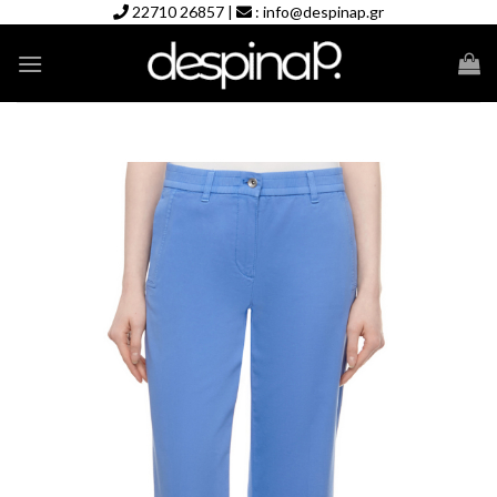
Skip
22710 26857
|
:
info@despinap.gr
to
content