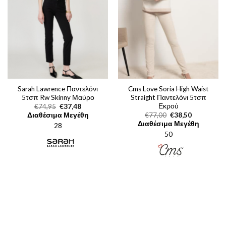
Sarah Lawrence Παντελόνι
Cms Love Soria High Waist
5τσπ Rw Skinny Μαύρο
Straight Παντελόνι 5τσπ
Εκρού
Original
Η
€
74,95
€
37,48
price
τρέχουσα
Original
Η
Διαθέσιμα Μεγέθη
€
77,00
€
38,50
was:
τιμή
price
τρέχουσα
Διαθέσιμα Μεγέθη
28
€74,95.
είναι:
was:
τιμή
€37,48.
50
€77,00.
είναι:
€38,50.