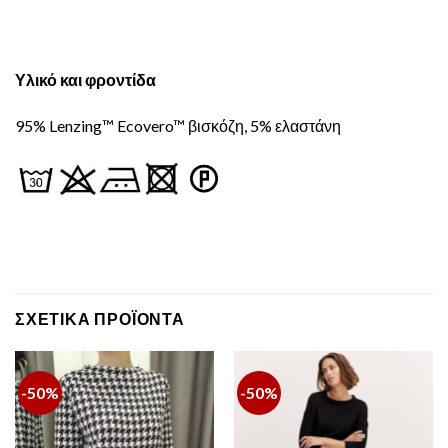
Υλικό και φροντίδα
95% Lenzing™ Ecovero™ βισκόζη, 5% ελαστάνη
ΣΧΕΤΙΚΆ ΠΡΟΪΌΝΤΑ
-50%
-50%