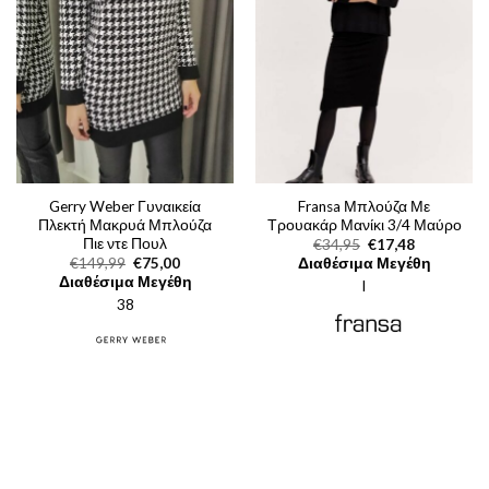
Gerry Weber Γυναικεία
Fransa Μπλούζα Με
Πλεκτή Μακρυά Μπλούζα
Τρουακάρ Μανίκι 3/4 Μαύρο
Πιε ντε Πουλ
Original
Η
€
34,95
€
17,48
price
τρέχουσα
Original
Η
€
149,99
€
75,00
Διαθέσιμα Μεγέθη
was:
τιμή
price
τρέχουσα
Διαθέσιμα Μεγέθη
l
€34,95.
είναι:
was:
τιμή
€17,48.
38
€149,99.
είναι:
€75,00.