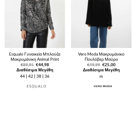
Esqualo Γυναικεία Μπλούζα
Vero Moda Μακρυμάνικο
Μακρυμάνικη Animal Print
Πουλόβερ Μαύρο
Original
Η
Original
Η
€
89,95
€
44,98
€
49,99
€
25,00
price
τρέχουσα
price
τρέχουσα
Διαθέσιμα Μεγέθη
Διαθέσιμα Μεγέθη
was:
τιμή
was:
τιμή
44 | 42 | 38 | 36
€89,95.
είναι:
m
€49,99.
είναι:
€44,98.
€25,00.