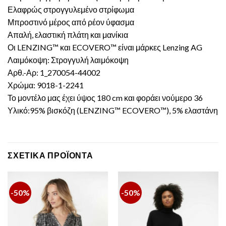
Ελαφρώς στρογγυλεμένο στρίφωμα
Μπροστινό μέρος από ρέον ύφασμα
Απαλή, ελαστική πλάτη και μανίκια
Οι LENZING™ και ECOVERO™ είναι μάρκες Lenzing AG
Λαιμόκοψη: Στρογγυλή λαιμόκοψη
Αρθ.-Αρ: 1_270054-44002
Χρώμα: 9018-1-2241
Το μοντέλο μας έχει ύψος 180 cm και φοράει νούμερο 36
Υλικό:95% βισκόζη (LENZING™ ECOVERO™), 5% ελαστάνη
ΣΧΕΤΙΚΆ ΠΡΟΪΌΝΤΑ
-50%
-50%