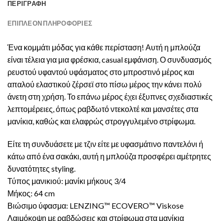
ΠΕΡΙΓΡΑΦΉ
ΕΠΙΠΛΈΟΝ ΠΛΗΡΟΦΟΡΊΕΣ
Ένα κομμάτι μόδας για κάθε περίσταση! Αυτή η μπλούζα
είναι τέλεια για μια φρέσκια, casual εμφάνιση. Ο συνδυασμός
ρευστού υφαντού υφάσματος στο μπροστινό μέρος και
απαλού ελαστικού ζέρσεϊ στο πίσω μέρος την κάνει πολύ
άνετη στη χρήση. Το επάνω μέρος έχει έξυπνες σχεδιαστικές
λεπτομέρειες, όπως ραβδωτό ντεκολτέ και μανσέτες στα
μανίκια, καθώς και ελαφρώς στρογγυλεμένο στρίφωμα.
Είτε τη συνδυάσετε με τζιν είτε με υφασμάτινο παντελόνι ή
κάτω από ένα σακάκι, αυτή η μπλούζα προσφέρει αμέτρητες
δυνατότητες styling.
Τύπος μανικιού: μανίκι μήκους 3/4
Μήκος: 64 cm
Βιώσιμο ύφασμα: LENZING™ ECOVERO™ Viskose
Λαιμόκοψη με ραβδώσεις και στρίφωμα στα μανίκια