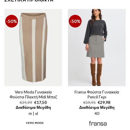
-50%
-50%
Vero Moda Γυναικεία
Fransa Φούστα Γυναικεία
Φούστα Πλεκτή Midi Μπεζ
Pencil Γκρι
Original
Η
Original
Η
€
34,99
€
17,50
€
59,95
€
29,98
price
τρέχουσα
price
τρέχουσα
Διαθέσιμα Μεγέθη
Διαθέσιμα Μεγέθη
was:
τιμή
was:
τιμή
m | xl
€34,99.
είναι:
40
€59,95.
είναι:
€17,50.
€29,98.