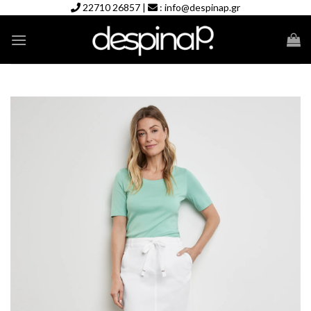
Skip
22710 26857
|
:
info@despinap.gr
to
content