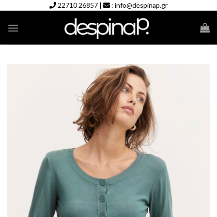
Skip
22710 26857
|
:
info@despinap.gr
to
content