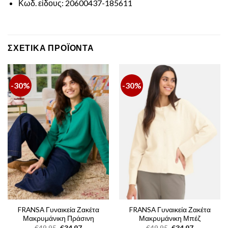
Κωδ. είδους: 20600437-185611
ΣΧΕΤΙΚΆ ΠΡΟΪΌΝΤΑ
-30%
-30%
FRANSA Γυναικεία Ζακέτα
FRANSA Γυναικεία Ζακέτα
Μακρυμάνικη Πράσινη
Μακρυμάνικη Μπέζ
Original
Η
Original
Η
€
49,95
€
34,97
€
49,95
€
34,97