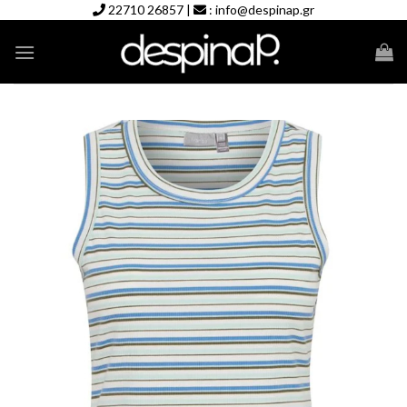
Skip
22710 26857
|
:
info@despinap.gr
to
content