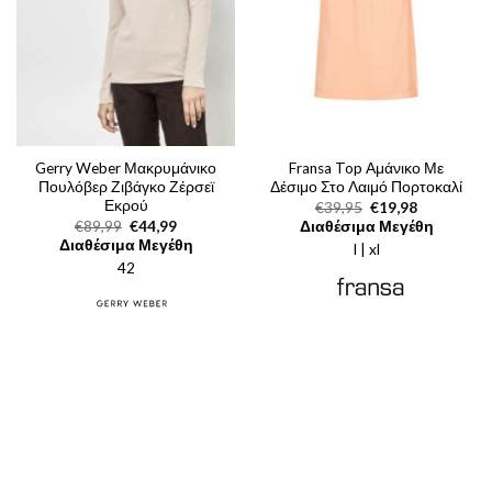
Gerry Weber Μακρυμάνικο
Fransa Top Αμάνικο Με
Πουλόβερ Ζιβάγκο Ζέρσεϊ
Δέσιμο Στο Λαιμό Πορτοκαλί
Εκρού
Original
Η
€
39,95
€
19,98
price
τρέχουσα
Original
Η
€
89,99
€
44,99
Διαθέσιμα Μεγέθη
was:
τιμή
price
τρέχουσα
Διαθέσιμα Μεγέθη
l | xl
€39,95.
είναι:
was:
τιμή
€19,98.
42
€89,99.
είναι:
€44,99.