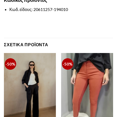
Κωδικός
προϊόντος
Κωδ. είδους: 20611257-194010
ΣΧΕΤΙΚΆ ΠΡΟΪΌΝΤΑ
-50%
-50%