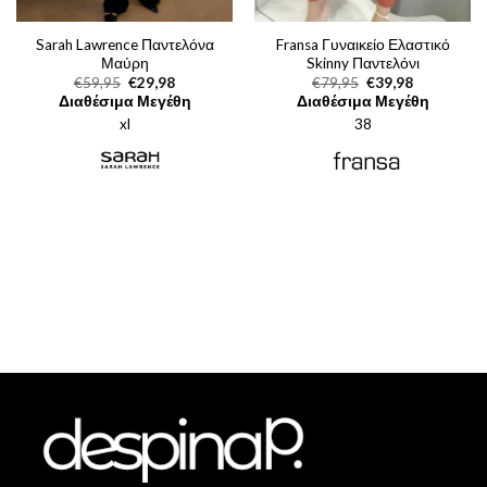
Sarah Lawrence Παντελόνα
Fransa Γυναικείο Ελαστικό
Μαύρη
Skinny Παντελόνι
Original
Η
Original
Η
€
59,95
€
29,98
€
79,95
€
39,98
price
τρέχουσα
price
τρέχουσα
Διαθέσιμα Μεγέθη
Διαθέσιμα Μεγέθη
was:
τιμή
was:
τιμή
xl
€59,95.
είναι:
38
€79,95.
είναι:
€29,98.
€39,98.