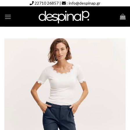
Skip
22710 26857
|
:
info@despinap.gr
to
content