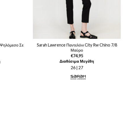
 Ψηλόμεσο Σε
Sarah Lawrence Παντελόνι City Rw Chino 7/8
Μαύρο
€
74,95
ρέχουσα
η
Διαθέσιμα Μεγέθη
μή
ναι:
26 | 27
2,50.