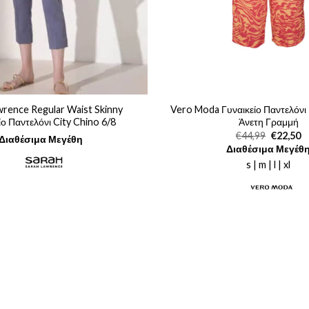
wrence Regular Waist Skinny
Vero Moda Γυναικείο Παντελόνι
ίο Παντελόνι City Chino 6/8
Άνετη Γραμμή
Original
Η
€
44,99
€
22,50
Διαθέσιμα Μεγέθη
price
τ
Διαθέσιμα Μεγέθ
was:
τι
€44,99.
εί
s | m | l | xl
€2