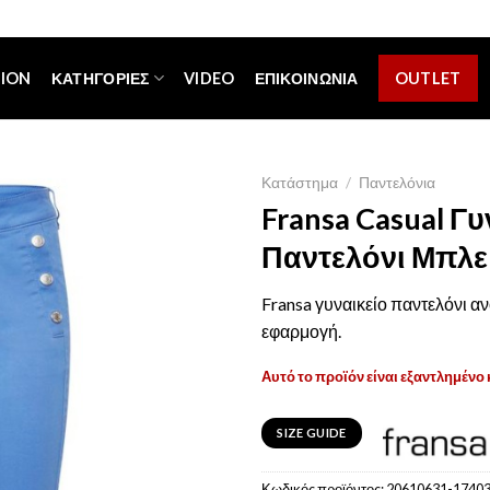
[espa_banner]
TION
ΚΑΤΗΓΟΡΊΕΣ
VIDEO
ΕΠΙΚΟΙΝΩΝΊΑ
OUTLET
Κατάστημα
/
Παντελόνια
Fransa Casual Γυ
Παντελόνι Μπλε
Fransa γυναικείο παντελόνι αν
εφαρμογή.
Αυτό το προϊόν είναι εξαντλημένο 
SIZE GUIDE
Κωδικός προϊόντος:
20610631-1740