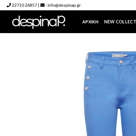
Skip
22710 26857
|
:
info@despinap.gr
to
content
ΑΡΧΙΚΉ
NEW COLLEC