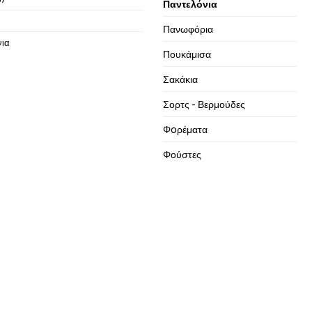
Παντελόνια
Πανωφόρια
νια
Πουκάμισα
Σακάκια
Σορτς - Βερμούδες
Φoρέματα
Φούστες