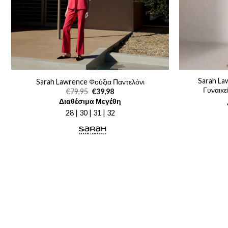
Sarah La
Sarah Lawrence Φούξια Παντελόνι
Γυναικε
Original
Η
€
79,95
€
39,98
price
τρέχουσα
Διαθέσιμα Μεγέθη
was:
τιμή
€79,95.
είναι:
28 | 30 | 31 | 32
€39,98.