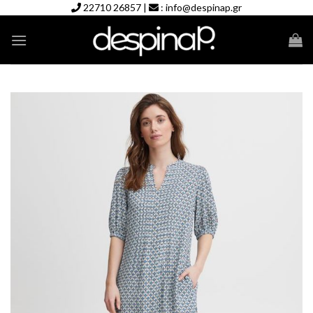
Skip
22710 26857
|
:
info@despinap.gr
to
content