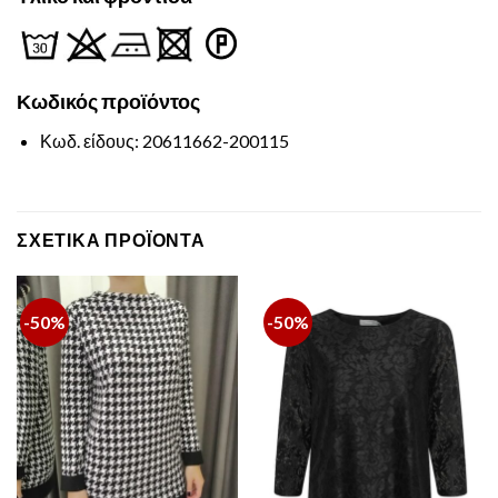
Κωδικός
προϊόντος
Κωδ. είδους: 20611662-200115
ΣΧΕΤΙΚΆ ΠΡΟΪΌΝΤΑ
-50%
-50%