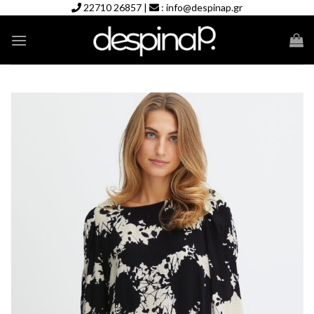
Skip
22710 26857
|
:
info@despinap.gr
to
content