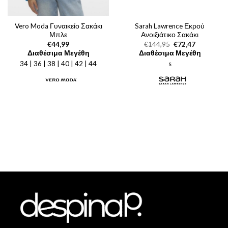
Vero Moda Γυναικείο Σακάκι
Sarah Lawrence Εκρού
Μπλε
Ανοιξιάτικο Σακάκι
Original
Η
€
44,99
€
144,95
€
72,47
price
τρέχουσα
Διαθέσιμα Μεγέθη
Διαθέσιμα Μεγέθη
was:
τιμή
34 | 36 | 38 | 40 | 42 | 44
s
€144,95.
είναι:
€72,47.