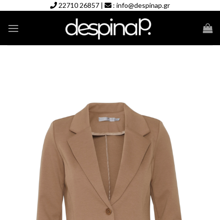
Skip
22710 26857
|
:
info@despinap.gr
to
content