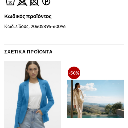
Κωδικός
προϊόντος
Κωδ. είδους: 20605896-60096
ΣΧΕΤΙΚΆ ΠΡΟΪΌΝΤΑ
-50%