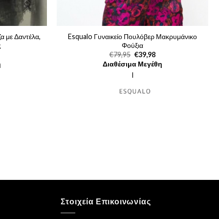
ζα με Δαντέλα,
Esqualo Γυναικείο Πουλόβερ Μακρυμάνικο
ς
Φούξια
Η
Original
Η
€
79,95
€
39,98
ρέχουσα
price
τρέχουσα
η
Διαθέσιμα Μεγέθη
ιμή
was:
τιμή
.
ίναι:
€79,95.
είναι:
l
79,50.
€39,98.
Στοιχεία Επικοινωνίας