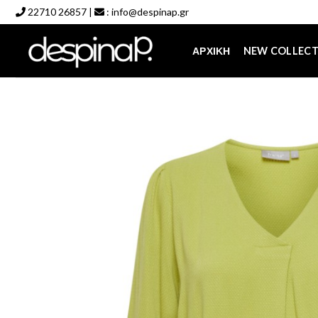
Skip
22710 26857
|
:
info@despinap.gr
to
content
ΑΡΧΙΚΉ
NEW COLLEC