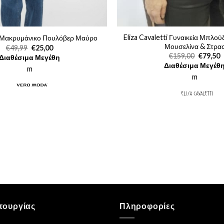
Eliza Cavaletti Γυναικεία Μπλού
Μακρυμάνικο Πουλόβερ Μαύρο
Μουσελίνα & Στρα
Original
Η
€
49,99
€
25,00
price
τρέχουσα
Original
€
159,00
€
79,50
Διαθέσιμα Μεγέθη
was:
τιμή
price
τ
Διαθέσιμα Μεγέθ
€49,99.
είναι:
m
was:
τ
€25,00.
€159,00
ε
m
€
τουργίας
Πληροφορίες