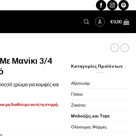
€
0,00
Με Μανίκι 3/4
Κατηγορίες Προϊόντων
ό
Αξεσουάρ
οιχτό χρώμα για κομψές και
Γιλέκα
και μη διαθέσιμο αυτή τη στιγμή.
Ζακέτες
Μπλούζες και Tops
Ολόσωμες Φόρμες
35