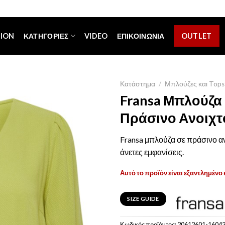
[espa_banner]
TION
ΚΑΤΗΓΟΡΊΕΣ
VIDEO
ΕΠΙΚΟΙΝΩΝΊΑ
OUTLET
Κατάστημα
/
Μπλούζες και Tops
Fransa Μπλούζα 
Πράσινο Ανοιχτ
Fransa μπλούζα σε πράσινο αν
άνετες εμφανίσεις.
Αυτό το προϊόν είναι εξαντλημένο 
SIZE GUIDE
Κωδικός προϊόντος:
20612601-1604