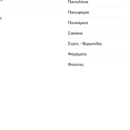
Παντελόνια
Πανωφόρια
ς
Πουκάμισα
Σακάκια
Σορτς - Βερμούδες
Φoρέματα
Φούστες