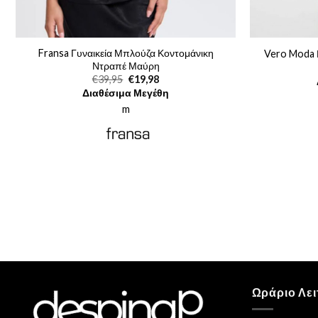
Fransa Γυναικεία Μπλούζα Κοντομάνικη
Vero Moda 
Ντραπέ Μαύρη
Original
Η
€
39,95
€
19,98
price
τρέχουσα
Διαθέσιμα Μεγέθη
was:
τιμή
€39,95.
είναι:
m
€19,98.
Ωράριο Λει