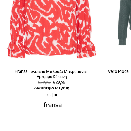
Fransa Γυναικεία Μπλούζα Μακρυμάνικη
Vero Moda Γ
Εμπριμέ Κόκκινη
Original
Η
€
59,95
€
29,98
price
τρέχουσα
Διαθέσιμα Μεγέθη
was:
τιμή
€59,95.
είναι:
xs | m
€29,98.