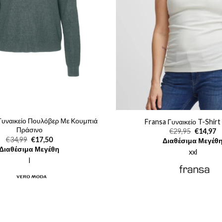
υναικείο Πουλόβερ Με Κουμπιά
Fransa Γυναικείο T-Shirt
Πράσινο
Original
Η
€
29,95
€
14,97
price
τ
Original
Η
€
34,99
€
17,50
Διαθέσιμα Μεγέθ
was:
τι
price
τρέχουσα
Διαθέσιμα Μεγέθη
€29,95.
εί
xxl
was:
τιμή
€1
€34,99.
είναι:
l
€17,50.