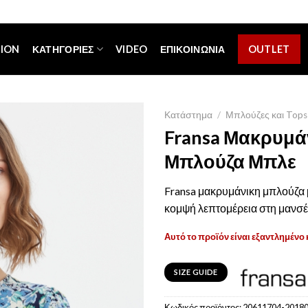
[espa_banner]
TION
ΚΑΤΗΓΟΡΊΕΣ
VIDEO
ΕΠΙΚΟΙΝΩΝΊΑ
OUTLET
Κατάστημα
/
Μπλούζες και Tops
Fransa Μακρυμά
Μπλούζα Μπλε
Fransa μακρυμάνικη μπλούζα 
κομψή λεπτομέρεια στη μανσέ
Αυτό το προϊόν είναι εξαντλημένο 
SIZE GUIDE
Κωδικός προϊόντος:
20611704-2018