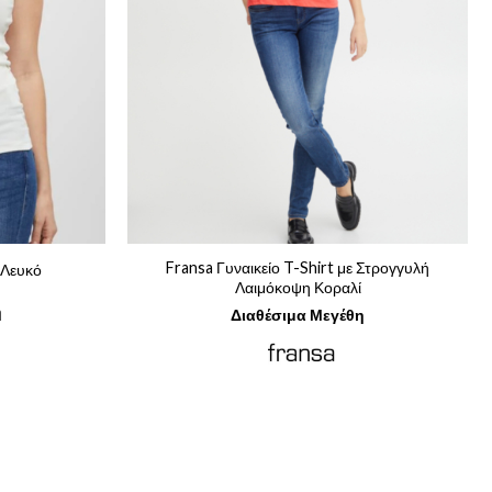
Fransa Γυναικείο T-Shirt με Στρογγυλή
 Λευκό
Λαιμόκοψη Κοραλί
ρέχουσα
η
Διαθέσιμα Μεγέθη
μή
ναι:
4,97.