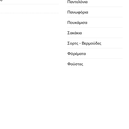
Παντελόνια
Πανωφόρια
Πουκάμισα
Σακάκια
Σορτς - Βερμούδες
Φoρέματα
Φούστες