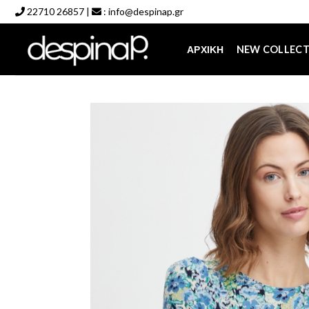
Skip
22710 26857
|
:
info@despinap.gr
to
content
ΑΡΧΙΚΉ
NEW COLLEC