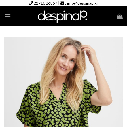
Skip
22710 26857
|
:
info@despinap.gr
to
content