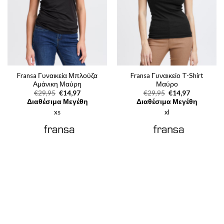
Fransa Γυναικεία Μπλούζα
Fransa Γυναικείο T-Shirt
Αμάνικη Μαύρη
Μαύρο
Original
Η
Original
Η
€
29,95
€
14,97
€
29,95
€
14,97
price
τρέχουσα
price
τρέχουσα
Διαθέσιμα Μεγέθη
Διαθέσιμα Μεγέθη
was:
τιμή
was:
τιμή
xs
€29,95.
είναι:
xl
€29,95.
είναι:
€14,97.
€14,97.