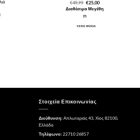
λιά
Original
Η
€
49,99
€
25,00
price
τρέχουσα
Διαθέσιμα Μεγέθη
was:
τιμή
ρέχουσα
η
€49,99.
είναι:
m
μή
€25,00.
ναι:
4,98.
Στοιχεία Επικοινωνίας
Διεύθυνση:
Απλωταριάς 43, Χίος 82100,
Ελλάδα
Τηλέφωνο:
22710 26857