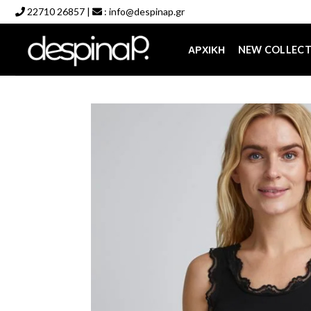
Skip
22710 26857
|
:
info@despinap.gr
to
content
ΑΡΧΙΚΉ
NEW COLLEC