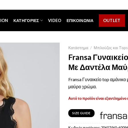
[espa_banner]
TION
ΚΑΤΗΓΟΡΊΕΣ
VIDEO
ΕΠΙΚΟΙΝΩΝΊΑ
OUTLET
Κατάστημα
/
Μπλούζες και Tops
Fransa Γυναικεί
Με Δαντέλα Μα
Fransa Γυναικείο top αμάνικο 
μαύρο χρώμα.
Αυτό το προϊόν είναι εξαντλημένο 
SIZE GUIDE
Κωδικός προϊόντος:
20607460-6009