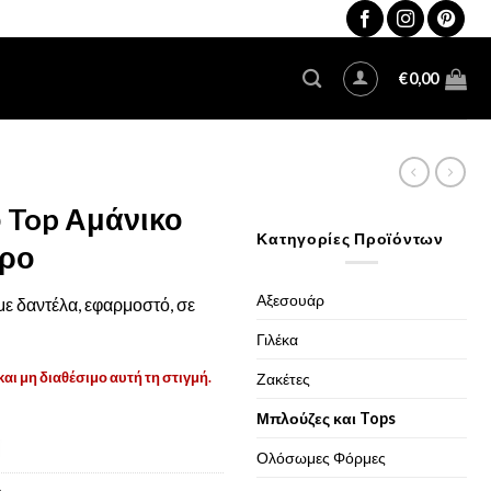
€
0,00
ο Top Αμάνικο
Κατηγορίες Προϊόντων
ύρο
Αξεσουάρ
με δαντέλα, εφαρμοστό, σε
Γιλέκα
και μη διαθέσιμο αυτή τη στιγμή.
Ζακέτες
Μπλούζες και Tops
Ολόσωμες Φόρμες
6