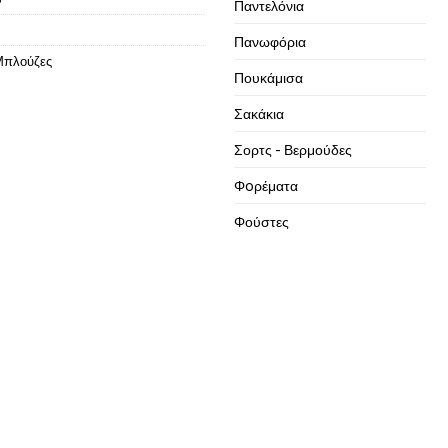
Παντελόνια
Πανωφόρια
Μπλούζες
Πουκάμισα
Σακάκια
Σορτς - Βερμούδες
Φoρέματα
Φούστες