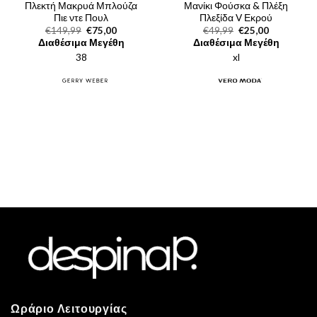
Πλεκτή Μακρυά Μπλούζα
Μανίκι Φούσκα & Πλέξη
Πιε ντε Πουλ
Πλεξίδα V Εκρού
Original
Η
Original
Η
€
149,99
€
75,00
€
49,99
€
25,00
price
τρέχουσα
price
τρέχουσα
Διαθέσιμα Μεγέθη
Διαθέσιμα Μεγέθη
was:
τιμή
was:
τιμή
38
€149,99.
είναι:
xl
€49,99.
είναι:
€75,00.
€25,00.
Ωράριο Λειτουργίας