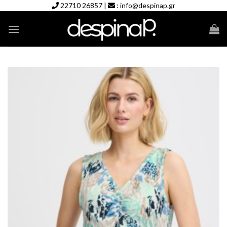
Skip
22710 26857
|
:
info@despinap.gr
to
content