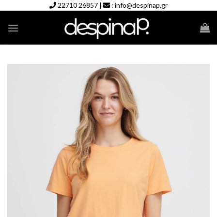
Skip
22710 26857
|
:
info@despinap.gr
to
content