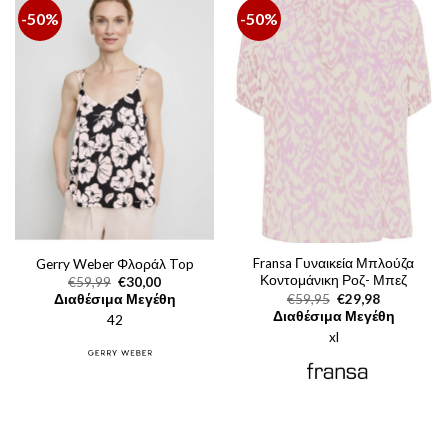
-50%
-50%
Fransa Γυναικεία Μπλούζα
Gerry Weber Φλοράλ Top
Κοντομάνικη Ροζ- Μπεζ
Original
Η
€
59,99
€
30,00
price
τρέχουσα
Original
Η
€
59,95
€
29,98
Διαθέσιμα Μεγέθη
was:
τιμή
price
τρέχουσα
Διαθέσιμα Μεγέθη
42
€59,99.
είναι:
was:
τιμή
€30,00.
xl
€59,95.
είναι:
€29,98.