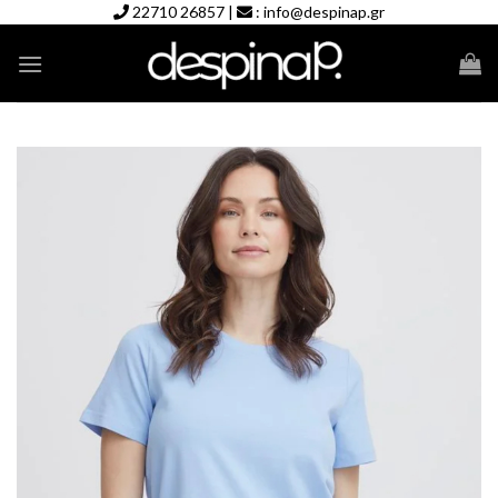
Skip
22710 26857
|
:
info@despinap.gr
to
content