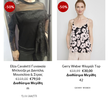
-50%
-50%
Eliza Cavaletti Γυναικεία
Gerry Weber Φλοράλ Top
Μπλούζα με Δαντέλα,
Original
Η
€
59,99
€
30,00
price
τρέχουσα
Μουσελίνα & Στρας
Διαθέσιμα Μεγέθη
was:
τιμή
Original
Η
€
159,00
€
79,50
42
€59,99.
είναι:
price
τρέχουσα
Διαθέσιμα Μεγέθη
€30,00.
was:
τιμή
m
€159,00.
είναι:
€79,50.