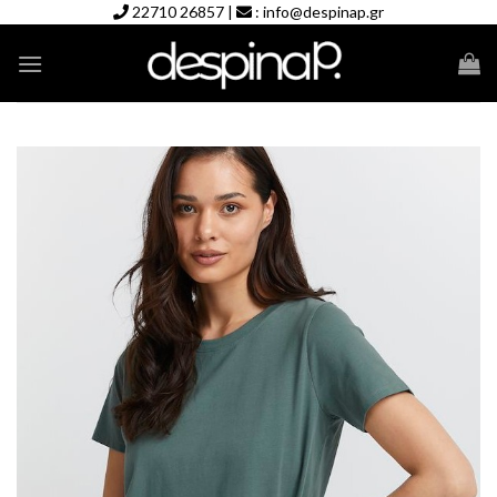
Skip
22710 26857
|
:
info@despinap.gr
to
content