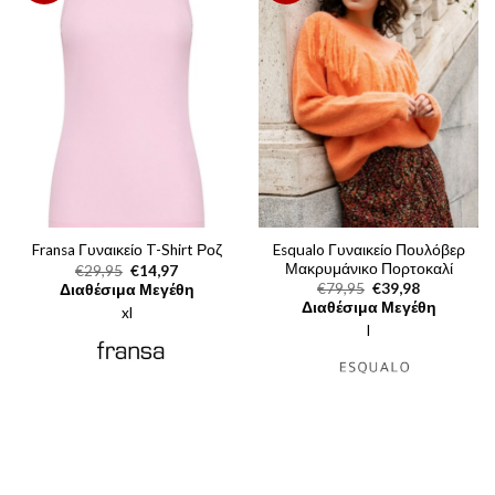
Esqualo Γυναικείο Πουλόβερ
Fransa Γυναικείο T-Shirt Ροζ
Μακρυμάνικο Πορτοκαλί
Original
Η
€
29,95
€
14,97
price
τρέχουσα
Original
Η
€
79,95
€
39,98
Διαθέσιμα Μεγέθη
was:
τιμή
price
τρέχουσα
Διαθέσιμα Μεγέθη
xl
€29,95.
είναι:
was:
τιμή
€14,97.
l
€79,95.
είναι:
€39,98.