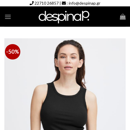
Skip
22710 26857
|
:
info@despinap.gr
to
content
-50%