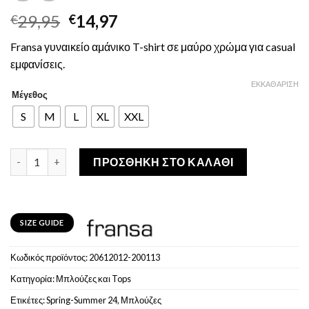
Original
Η
29,95
14,97
€
€
price
τρέχουσα
Fransa γυναικείο αμάνικο T-shirt σε μαύρο χρώμα για casual
was:
τιμή
εμφανίσεις.
€29,95.
είναι:
€14,97.
ΕΚΚΑΘΆΡΙΣΗ
Μέγεθος
S
M
L
XL
XXL
Fransa Γυναικείο T-Shirt Μαύρο ποσότητα
ΠΡΟΣΘΉΚΗ ΣΤΟ ΚΑΛΆΘΙ
SIZE GUIDE
Κωδικός προϊόντος:
20612012-200113
Κατηγορία:
Μπλούζες και Tops
Ετικέτες:
Spring-Summer 24
,
Μπλούζες