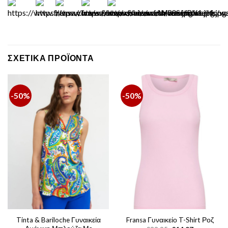
ΣΧΕΤΙΚΆ ΠΡΟΪΌΝΤΑ
-50%
-50%
Tinta & Bariloche Γυναικεία
Fransa Γυναικείο T-Shirt Ροζ