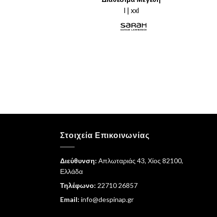
ναι:
was:
τιμή
4,97.
€49,95.
είναι:
l | xxl
€24,98.
Στοιχεία Επικοινωνίας
Διεύθυνση:
Απλωταριάς 43, Χίος 82100,
Ελλάδα
Τηλέφωνο:
22710 26857
Email:
info@despinap.gr