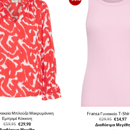
ναικεία Μπλούζα Μακρυμάνικη
Fransa Γυναικείο T-Shir
Εμπριμέ Κόκκινη
Original
Η
€
29,95
€
14,97
price
τ
Original
Η
€
59,95
€
29,98
Διαθέσιμα Μεγέθ
was:
τι
price
τρέχουσα
Διαθέσιμα Μεγέθη