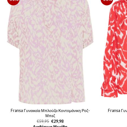
Fransa Γυναικεία Μπλούζα Κοντομάνικη Ροζ-
Fransa Γυ
Μπεζ
Original
Η
€
59,95
€
29,98
price
τρέχουσα
Διαθέσιμα Μεγέθη