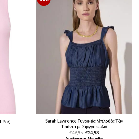
Sarah Lawrence Γυναικεία Μπλούζα Τζιν
t Ροζ
Τιράντα με Σφιγγοφωλιά
ρέχουσα
Original
Η
€
49,95
€
24,98
η
μή
price
τρέχουσα
Διαθέσιμα Μεγέθη