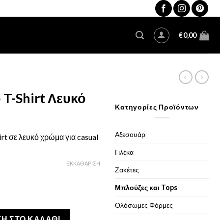
€
0,00
 T-Shirt Λευκό
Κατηγορίες Προϊόντων
χουσα
Αξεσουάρ
irt σε λευκό χρώμα για casual
:
Γιλέκα
97.
ΕΚΚΑΘΆΡΙΣΗ
Ζακέτες
Μπλούζες και Tops
Ολόσωμες Φόρμες
ό ποσότητα
Η ΣΤΟ ΚΑΛΆΘΙ