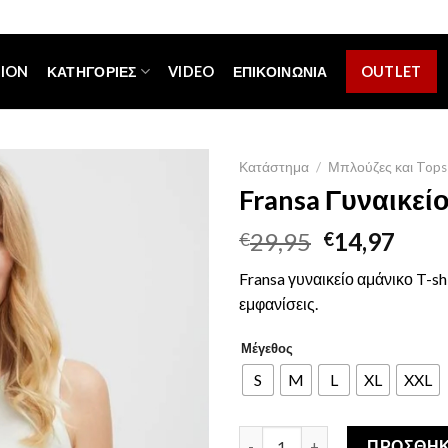
[espa_banner]
TION
ΚΑΤΗΓΟΡΊΕΣ
VIDEO
ΕΠΙΚΟΙΝΩΝΊΑ
OUTLET
Κατάστημα
/
Μπλούζες και Tops
Fransa Γυναικείο
Original
Η
29,95
14,97
€
€
price
τρέ
Fransa γυναικείο αμάνικο T-sh
was:
τιμή
εμφανίσεις.
€29,95.
είναι
€14,
Μέγεθος
S
M
L
XL
XXL
Fransa Γυναικείο T-Shirt Λευκ
ΠΡΟΣΘΉΚ