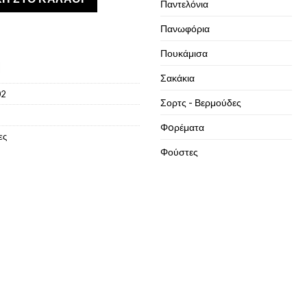
Παντελόνια
Πανωφόρια
Πουκάμισα
Σακάκια
02
Σορτς - Βερμούδες
Φoρέματα
ες
Φούστες