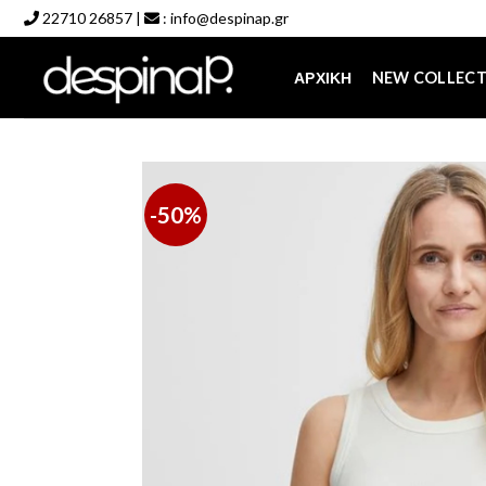
Skip
22710 26857
|
:
info@despinap.gr
to
content
ΑΡΧΙΚΉ
NEW COLLEC
-50%