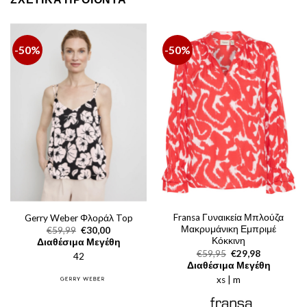
-50%
-50%
Fransa Γυναικεία Μπλούζα
Gerry Weber Φλοράλ Top
Μακρυμάνικη Εμπριμέ
Original
Η
€
59,99
€
30,00
price
τρέχουσα
Κόκκινη
Διαθέσιμα Μεγέθη
was:
τιμή
Original
Η
€
59,95
€
29,98
42
€59,99.
είναι:
price
τρέχουσα
Διαθέσιμα Μεγέθη
€30,00.
was:
τιμή
xs | m
€59,95.
είναι:
€29,98.