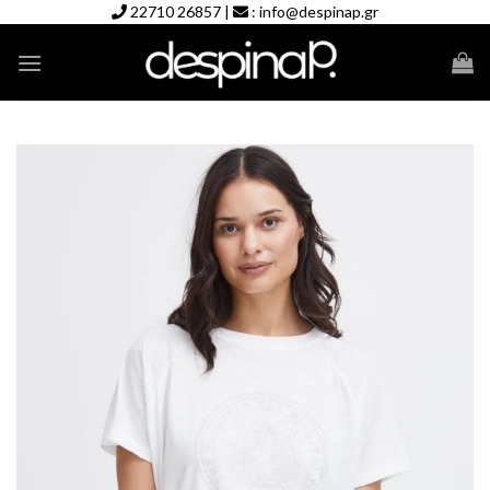
Skip
22710 26857
|
:
info@despinap.gr
to
content