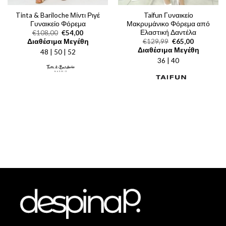
Tinta & Bariloche Μίντι Ριγέ
Taifun Γυναικείο
Γυναικείο Φόρεμα
Μακρυμάνικο Φόρεμα από
Ελαστική Δαντέλα
Original
Η
€
108,00
€
54,00
price
τρέχουσα
Original
Η
Διαθέσιμα Μεγέθη
€
129,99
€
65,00
was:
τιμή
price
τρέχουσα
Διαθέσιμα Μεγέθη
48 | 50 | 52
€108,00.
είναι:
was:
τιμή
€54,00.
36 | 40
€129,99.
είναι:
€65,00.