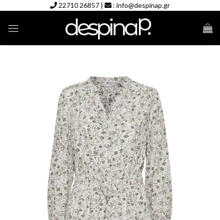
Skip
22710 26857
|
:
info@despinap.gr
to
content