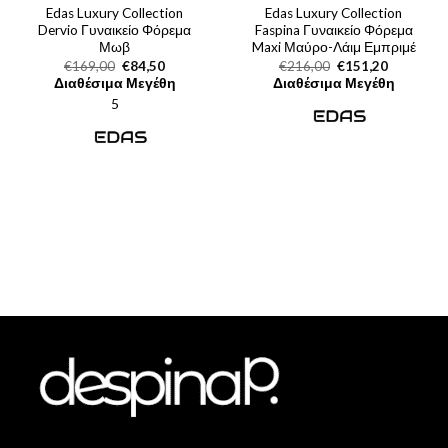
Edas Luxury Collection
Edas Luxury Collection
Dervio Γυναικείο Φόρεμα
Faspina Γυναικείο Φόρεμα
Μωβ
Maxi Μαύρο-Λάιμ Εμπριμέ
Original
Η
Original
Η
€
169,00
€
84,50
€
216,00
€
151,20
price
τρέχουσα
price
τρέχουσα
Διαθέσιμα Μεγέθη
Διαθέσιμα Μεγέθη
was:
τιμή
was:
τιμή
5
€169,00.
είναι:
€216,00.
είναι:
€84,50.
€151,20.