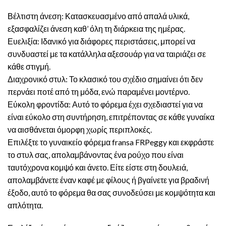
Βέλτιστη άνεση: Κατασκευασμένο από απαλά υλικά,
εξασφαλίζει άνεση καθ’ όλη τη διάρκεια της ημέρας.
Ευελιξία: Ιδανικό για διάφορες περιστάσεις, μπορεί να
συνδυαστεί με τα κατάλληλα αξεσουάρ για να ταιριάζει σε
κάθε στιγμή.
Διαχρονικό στυλ: Το κλασικό του σχέδιο σημαίνει ότι δεν
περνάει ποτέ από τη μόδα, ενώ παραμένει μοντέρνο.
Εύκολη φροντίδα: Αυτό το φόρεμα έχει σχεδιαστεί για να
είναι εύκολο στη συντήρηση, επιτρέποντας σε κάθε γυναίκα
να αισθάνεται όμορφη χωρίς περιπλοκές.
Επιλέξτε το γυναικείο φόρεμα fransa FRPeggy και εκφράστε
το στυλ σας, απολαμβάνοντας ένα ρούχο που είναι
ταυτόχρονα κομψό και άνετο. Είτε είστε στη δουλειά,
απολαμβάνετε έναν καφέ με φίλους ή βγαίνετε για βραδινή
έξοδο, αυτό το φόρεμα θα σας συνοδεύσει με κομψότητα και
απλότητα.