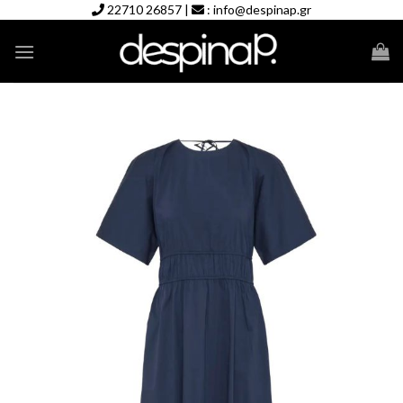
Skip
22710 26857
|
:
info@despinap.gr
to
content