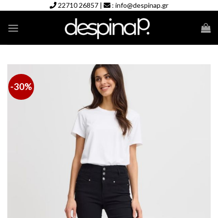
Skip
22710 26857
|
:
info@despinap.gr
to
content
-30%