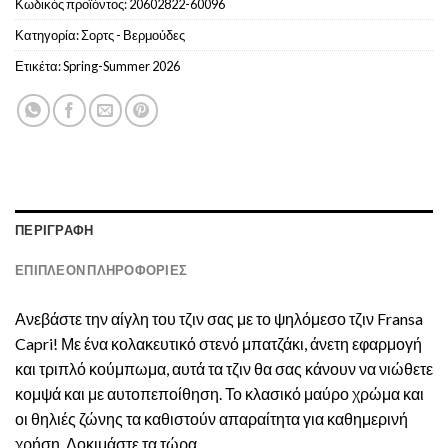
Κωδικός προϊόντος:
20602822-60096
Κατηγορία:
Σορτς - Βερμούδες
Ετικέτα:
Spring-Summer 2026
ΠΕΡΙΓΡΑΦΉ
ΕΠΙΠΛΈΟΝ ΠΛΗΡΟΦΟΡΊΕΣ
Ανεβάστε την αίγλη του τζιν σας με το ψηλόμεσο τζιν Fransa
Capri! Με ένα κολακευτικό στενό μπατζάκι, άνετη εφαρμογή
και τριπλό κούμπωμα, αυτά τα τζιν θα σας κάνουν να νιώθετε
κομψά και με αυτοπεποίθηση. Το κλασικό μαύρο χρώμα και
οι θηλιές ζώνης τα καθιστούν απαραίτητα για καθημερινή
χρήση. Δοκιμάστε τα τώρα.