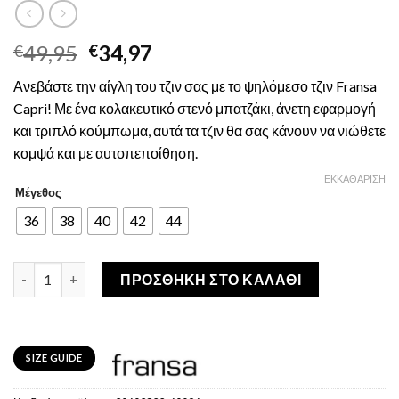
Original
Η
49,95
34,97
€
€
price
τρέχουσα
Ανεβάστε την αίγλη του τζιν σας με το ψηλόμεσο τζιν Fransa
was:
τιμή
Capri! Με ένα κολακευτικό στενό μπατζάκι, άνετη εφαρμογή
€49,95.
είναι:
και τριπλό κούμπωμα, αυτά τα τζιν θα σας κάνουν να νιώθετε
€34,97.
κομψά και με αυτοπεποίθηση.
ΕΚΚΑΘΆΡΙΣΗ
Μέγεθος
36
38
40
42
44
FRANSA Γυναικείο Τζιν Κάπρι με Ψηλή Μέση Μαύρο ποσότητα
ΠΡΟΣΘΉΚΗ ΣΤΟ ΚΑΛΆΘΙ
SIZE GUIDE