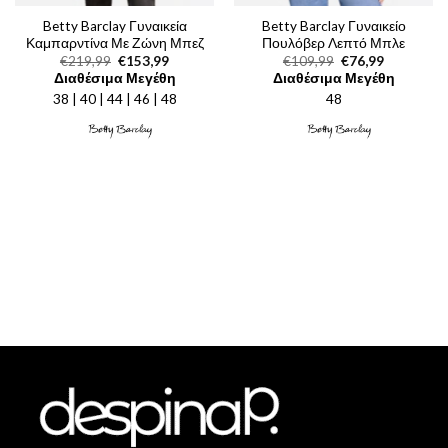
Betty Barclay Γυναικεία
Betty Barclay Γυναικείο
Καμπαρντίνα Με Ζώνη Μπεζ
Πουλόβερ Λεπτό Μπλε
Original
Η
Original
Η
€
219,99
€
153,99
€
109,99
€
76,99
price
τρέχουσα
price
τρέχουσα
Διαθέσιμα Μεγέθη
Διαθέσιμα Μεγέθη
was:
τιμή
was:
τιμή
38 | 40 | 44 | 46 | 48
€219,99.
είναι:
48
€109,99.
είναι:
€153,99.
€76,99.