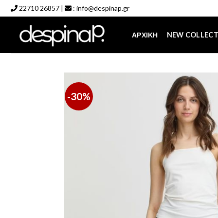
Skip
22710 26857
|
:
info@despinap.gr
to
content
ΑΡΧΙΚΉ
NEW COLLEC
-30%