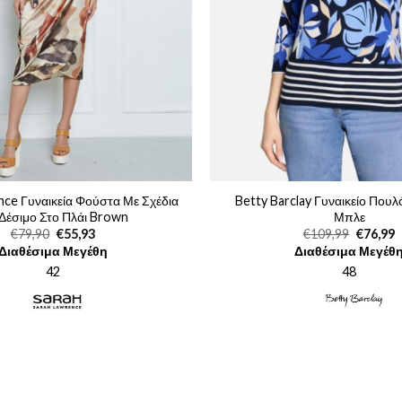
nce Γυναικεία Φούστα Με Σχέδια
Betty Barclay Γυναικείο Που
 Δέσιμο Στο Πλάι Brown
Μπλε
Original
Η
Original
€
79,90
€
55,93
€
109,99
€
76,99
price
τρέχουσα
price
τ
Διαθέσιμα Μεγέθη
Διαθέσιμα Μεγέθ
was:
τιμή
was:
τ
€79,90.
είναι:
€109,99
ε
42
48
€55,93.
€