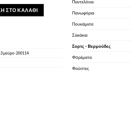
Παντελόνια
ηλατικό εφαρμοστό Μαύρο ποσότητα
Η ΣΤΟ ΚΑΛΆΘΙ
Πανωφόρια
Πουκάμισα
Σακάκια
Σορτς - Βερμούδες
3 μαύρο-200114
Φoρέματα
Φούστες