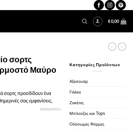
€
0,00
ίο σορτς
Κατηγορίες Προϊόντων
αρμοστό Μαύρο
Αξεσουάρ
χουσα
Γιλέκα
κά σορτς προσδίδουν ένα
θημερινές σας εμφανίσεις.
:
Ζακέτες
96.
ΕΚΚΑΘΆΡΙΣΗ
Μπλούζες και Tops
Ολόσωμες Φόρμες