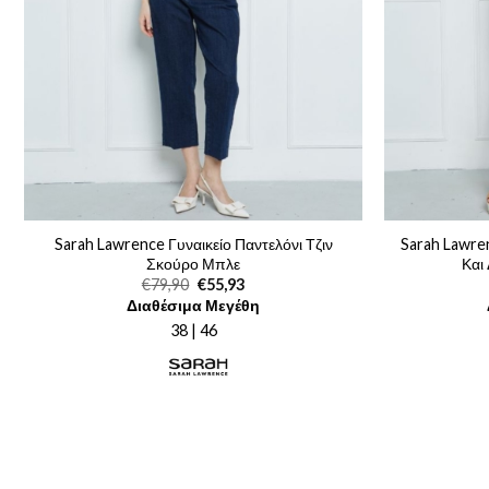
Sarah Lawrence Γυναικείο Παντελόνι Τζιν
Sarah Lawre
Σκούρο Μπλε
Και
Original
Η
€
79,90
€
55,93
price
τρέχουσα
Διαθέσιμα Μεγέθη
was:
τιμή
€79,90.
είναι:
38 | 46
€55,93.