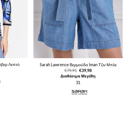
λόβερ Λεπτό
Sarah Lawrence Βερμούδα Iman Τζιν Μπλε
Original
Η
€
79,95
€
39,98
price
τρέχουσα
Η
Διαθέσιμα Μεγέθη
was:
τιμή
ρέχουσα
η
€79,95.
είναι:
31
ιμή
€39,98.
.
ίναι:
76,99.