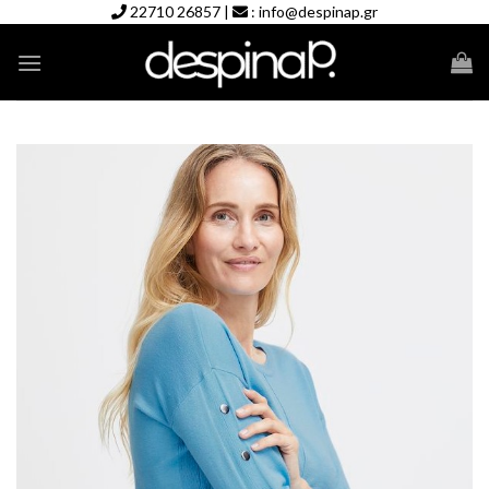
Skip
22710 26857
|
:
info@despinap.gr
to
content