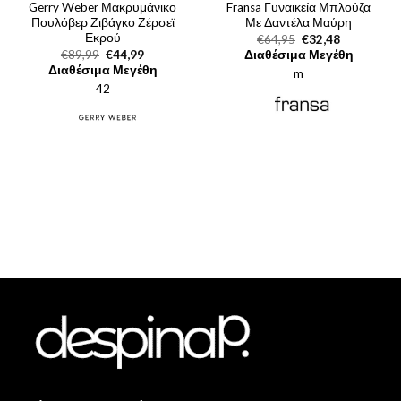
Gerry Weber Μακρυμάνικο
Fransa Γυναικεία Μπλούζα
Πουλόβερ Ζιβάγκο Ζέρσεϊ
Με Δαντέλα Μαύρη
Εκρού
Original
Η
€
64,95
€
32,48
price
τρέχουσα
Original
Η
€
89,99
€
44,99
Διαθέσιμα Μεγέθη
was:
τιμή
price
τρέχουσα
Διαθέσιμα Μεγέθη
m
€64,95.
είναι:
was:
τιμή
€32,48.
42
€89,99.
είναι:
€44,99.