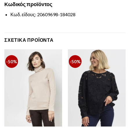
Κωδικός
προϊόντος
Κωδ. είδους: 20609698-184028
ΣΧΕΤΙΚΆ ΠΡΟΪΌΝΤΑ
-50%
-50%