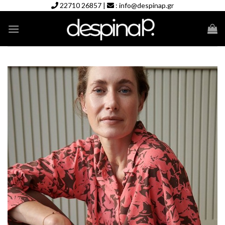
Skip
22710 26857
|
:
info@despinap.gr
to
content