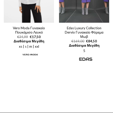
Vero Moda Γυναικείο
Edas Luxury Collection
Πουκάμισο Λευκό
Dervio Γυναικείο Φόρεμα
Μωβ
Original
Η
€
34,99
€
17,50
price
τρέχουσα
Original
Η
Διαθέσιμα Μεγέθη
€
169,00
€
84,50
was:
τιμή
price
τρέχουσα
Διαθέσιμα Μεγέθη
xs | s | m | xxl
€34,99.
είναι:
was:
τιμή
€17,50.
5
€169,00.
είναι:
€84,50.