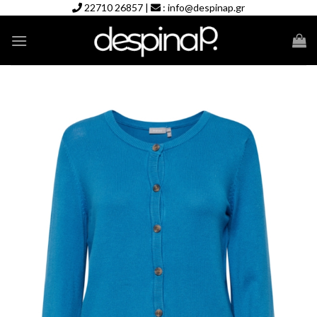
Skip
22710 26857
|
:
info@despinap.gr
to
content