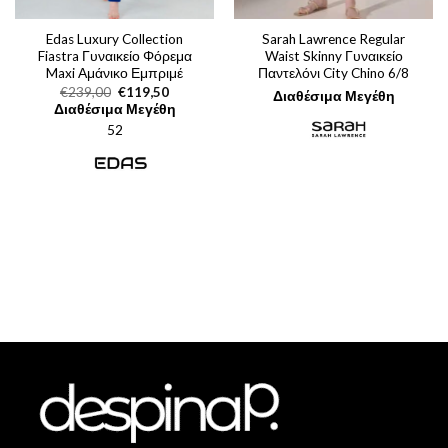
Edas Luxury Collection
Sarah Lawrence Regular
Fiastra Γυναικείο Φόρεμα
Waist Skinny Γυναικείο
Maxi Αμάνικο Εμπριμέ
Παντελόνι City Chino 6/8
Original
Η
€
239,00
€
119,50
Διαθέσιμα Μεγέθη
price
τρέχουσα
Διαθέσιμα Μεγέθη
was:
τιμή
52
€239,00.
είναι:
€119,50.