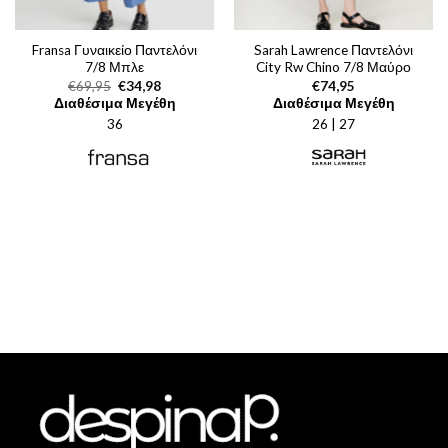
Fransa Γυναικείο Παντελόνι
Sarah Lawrence Παντελόνι
7/8 Μπλε
City Rw Chino 7/8 Μαύρο
Original
Η
€
69,95
€
34,98
€
74,95
price
τρέχουσα
Διαθέσιμα Μεγέθη
Διαθέσιμα Μεγέθη
was:
τιμή
36
€69,95.
είναι:
26 | 27
€34,98.