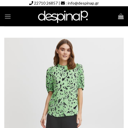
Skip
22710 26857
|
:
info@despinap.gr
to
content