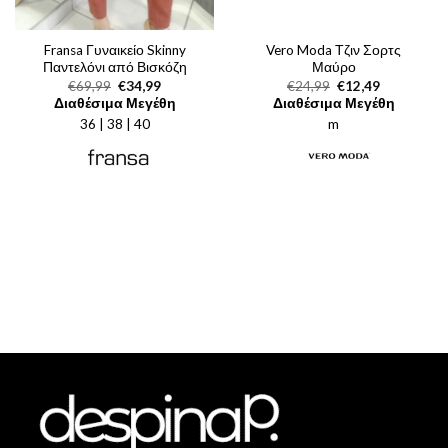
Fransa Γυναικείο Skinny
Vero Moda Τζιν Σορτς
Παντελόνι από Βισκόζη
Μαύρο
Original
Η
Original
Η
€
69,99
€
34,99
€
24,99
€
12,49
price
τρέχουσα
price
τρέχουσα
Διαθέσιμα Μεγέθη
Διαθέσιμα Μεγέθη
was:
τιμή
was:
τιμή
36 | 38 | 40
€69,99.
είναι:
m
€24,99.
είναι:
€34,99.
€12,49.