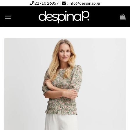
Skip
22710 26857
|
:
info@despinap.gr
to
content