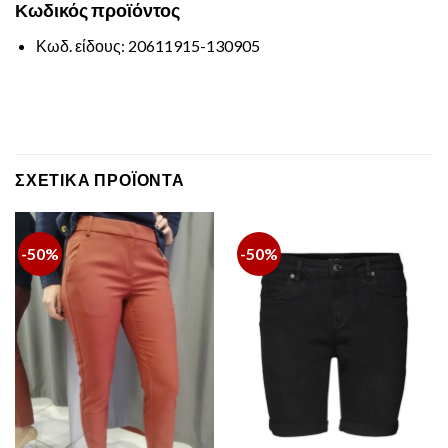
Κωδικός
προϊόντος
Κωδ. είδους: 20611915-130905
ΣΧΕΤΙΚΆ ΠΡΟΪΌΝΤΑ
-50%
-50%