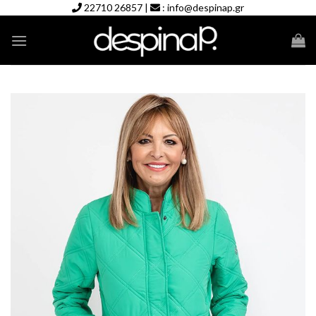
Skip
22710 26857
|
:
info@despinap.gr
to
content