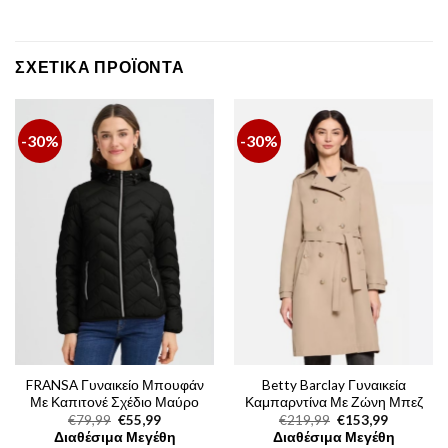
ΣΧΕΤΙΚΆ ΠΡΟΪΌΝΤΑ
-30%
-30%
FRANSA Γυναικείο Μπουφάν
Betty Barclay Γυναικεία
Με Καπιτονέ Σχέδιο Μαύρο
Καμπαρντίνα Με Ζώνη Μπεζ
Original
Η
Original
Η
€
79,99
€
55,99
€
219,99
€
153,99
price
τρέχουσα
price
τρέχουσα
Διαθέσιμα Μεγέθη
Διαθέσιμα Μεγέθη
was:
τιμή
was:
τιμή