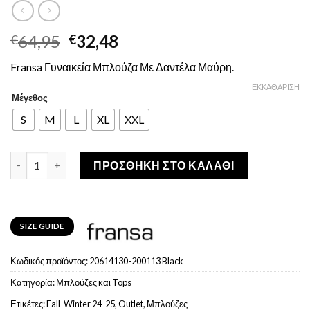
Original
Η
64,95
32,48
€
€
price
τρέχουσα
Fransa Γυναικεία Μπλούζα Με Δαντέλα Μαύρη.
was:
τιμή
€64,95.
είναι:
ΕΚΚΑΘΆΡΙΣΗ
Μέγεθος
€32,48.
S
M
L
XL
XXL
Fransa Γυναικεία Μπλούζα Με Δαντέλα Μαύρη ποσότητα
ΠΡΟΣΘΉΚΗ ΣΤΟ ΚΑΛΆΘΙ
SIZE GUIDE
Κωδικός προϊόντος:
20614130-200113 Black
Κατηγορία:
Μπλούζες και Tops
Ετικέτες:
Fall-Winter 24-25
,
Outlet
,
Μπλούζες