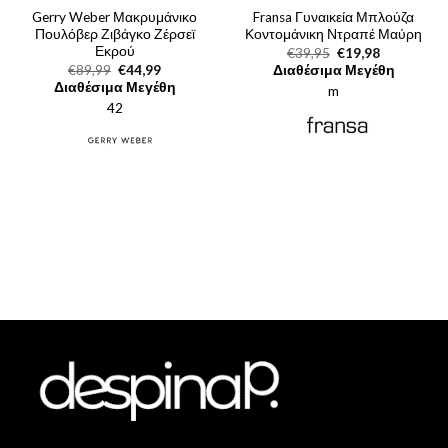
Gerry Weber Μακρυμάνικο
Fransa Γυναικεία Μπλούζα
Πουλόβερ Ζιβάγκο Ζέρσεϊ
Κοντομάνικη Ντραπέ Μαύρη
Εκρού
Original
Η
€
39,95
€
19,98
price
τρέχουσα
Original
Η
€
89,99
€
44,99
Διαθέσιμα Μεγέθη
was:
τιμή
price
τρέχουσα
Διαθέσιμα Μεγέθη
m
€39,95.
είναι:
was:
τιμή
€19,98.
42
€89,99.
είναι:
€44,99.