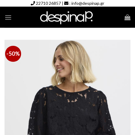
Skip
22710 26857
|
:
info@despinap.gr
to
content
-50%