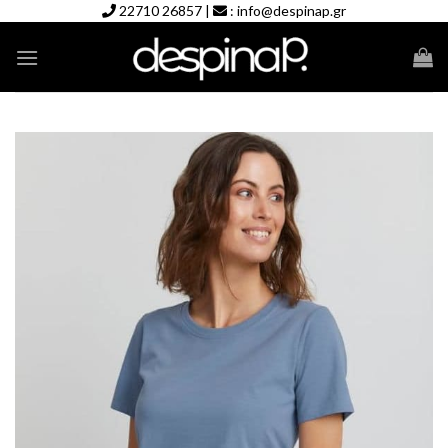
Skip
22710 26857
|
:
info@despinap.gr
to
content