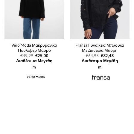
Vero Moda Μακρυμάνικο
Fransa Γυναικεία Μπλούζα
Πουλόβερ Μαύρο
Με Δαντέλα Μαύρη
Original
Η
Original
Η
€
49,99
€
25,00
€
64,95
€
32,48
price
τρέχουσα
price
τρέχουσα
Διαθέσιμα Μεγέθη
Διαθέσιμα Μεγέθη
was:
τιμή
was:
τιμή
m
€49,99.
είναι:
m
€64,95.
είναι:
€25,00.
€32,48.