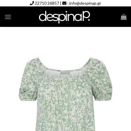
Skip
22710 26857
|
:
info@despinap.gr
to
content