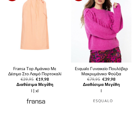
Fransa Top Αμάνικο Με
Esqualo Γυναικείο Πουλόβερ
Δέσιμο Στο Λαιμό Πορτοκαλί
Μακρυμάνικο Φούξια
Original
Η
Original
Η
€
39,95
€
19,98
€
79,95
€
39,98
price
τρέχουσα
price
τρέχουσα
Διαθέσιμα Μεγέθη
Διαθέσιμα Μεγέθη
was:
τιμή
was:
τιμή
l | xl
€39,95.
είναι:
l
€79,95.
είναι:
€19,98.
€39,98.