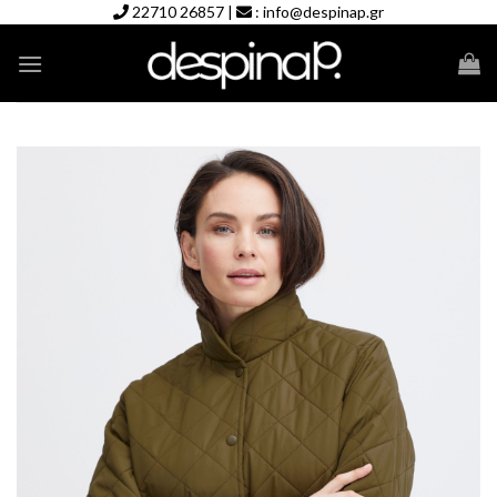
Skip
22710 26857
|
:
info@despinap.gr
to
content