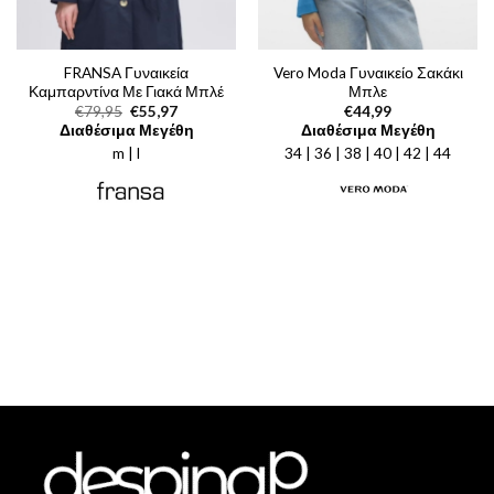
FRANSA Γυναικεία
Vero Moda Γυναικείο Σακάκι
Καμπαρντίνα Με Γιακά Μπλέ
Μπλε
Original
Η
€
79,95
€
55,97
€
44,99
price
τρέχουσα
Διαθέσιμα Μεγέθη
Διαθέσιμα Μεγέθη
was:
τιμή
m | l
€79,95.
είναι:
34 | 36 | 38 | 40 | 42 | 44
€55,97.