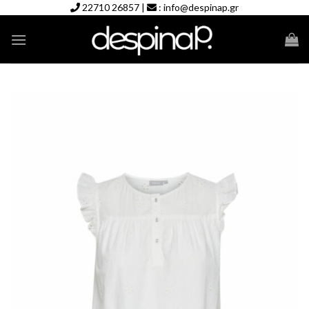
Skip
22710 26857
|
:
info@despinap.gr
to
content