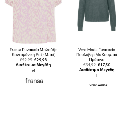
Fransa Γυναικεία Μπλούζα
Vero Moda Γυναικείο
Κοντομάνικη Ροζ- Μπεζ
Πουλόβερ Με Κουμπιά
Πράσινο
Original
Η
€
59,95
€
29,98
price
τρέχουσα
Original
Η
Διαθέσιμα Μεγέθη
€
34,99
€
17,50
was:
τιμή
price
τρέχουσα
Διαθέσιμα Μεγέθη
xl
€59,95.
είναι:
was:
τιμή
€29,98.
l
€34,99.
είναι:
€17,50.