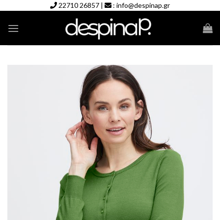
Skip
22710 26857
|
:
info@despinap.gr
to
content