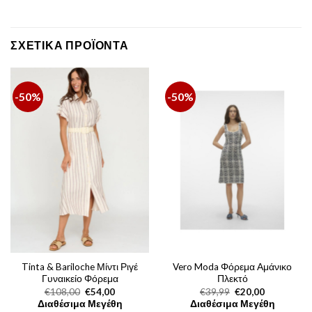
ΣΧΕΤΙΚΆ ΠΡΟΪΌΝΤΑ
-50%
-50%
Tinta & Bariloche Μίντι Ριγέ
Vero Moda Φόρεμα Αμάνικο
Γυναικείο Φόρεμα
Πλεκτό
Original
Η
Original
Η
€
108,00
€
54,00
€
39,99
€
20,00
price
τρέχουσα
price
τρέχουσα
Διαθέσιμα Μεγέθη
Διαθέσιμα Μεγέθη
was:
τιμή
was:
τιμή