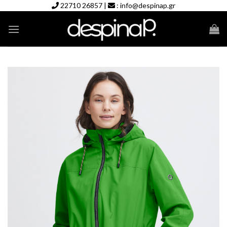
Skip
22710 26857
|
:
info@despinap.gr
to
content