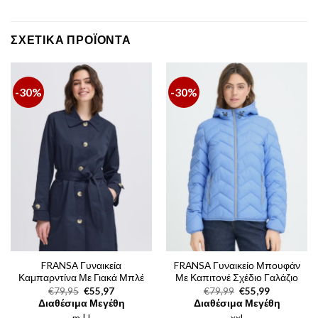
ΣΧΕΤΙΚΆ ΠΡΟΪΌΝΤΑ
-30%
-30%
FRANSA Γυναικεία
FRANSA Γυναικείο Μπουφάν
Καμπαρντίνα Με Γιακά Μπλέ
Με Καπιτονέ Σχέδιο Γαλάζιο
Original
Η
Original
Η
€
79,95
€
55,97
€
79,99
€
55,99
price
τρέχουσα
price
τρέχουσα
Διαθέσιμα Μεγέθη
Διαθέσιμα Μεγέθη
was:
τιμή
was:
τιμή
m | l
€79,95.
είναι:
xxl
€79,99.
είναι: