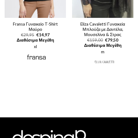
Fransa Γυναικείο T-Shirt
Eliza Cavaletti Γυναικεία
Μαύρο
Μπλούζα με Δαντέλα,
Μουσελίνα & Στρας
Original
Η
€
29,95
€
14,97
price
τρέχουσα
Original
Η
Διαθέσιμα Μεγέθη
€
159,00
€
79,50
was:
τιμή
price
τρέχουσα
Διαθέσιμα Μεγέθη
xl
€29,95.
είναι:
was:
τιμή
€14,97.
m
€159,00.
είναι:
€79,50.