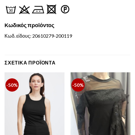
Κωδικός
προϊόντος
Κωδ. είδους: 20610279-200119
ΣΧΕΤΙΚΆ ΠΡΟΪΌΝΤΑ
-50%
-50%