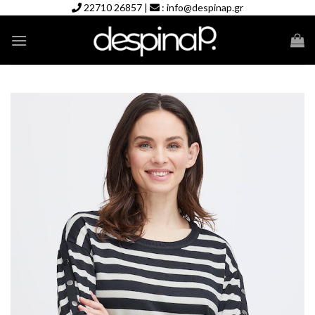
Skip
22710 26857
|
:
info@despinap.gr
to
content