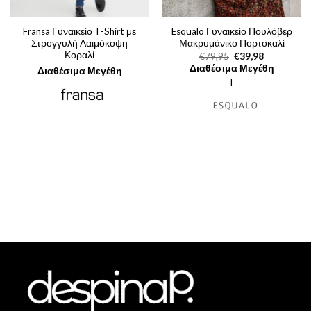
Fransa Γυναικείο T-Shirt με
Esqualo Γυναικείο Πουλόβερ
Στρογγυλή Λαιμόκοψη
Μακρυμάνικο Πορτοκαλί
Κοραλί
Original
Η
€
79,95
€
39,98
price
τρέχουσα
Διαθέσιμα Μεγέθη
Διαθέσιμα Μεγέθη
was:
τιμή
l
€79,95.
είναι:
€39,98.