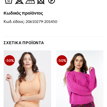
Κωδικός
προϊόντος
Κωδ. είδους: 20610279-201450
ΣΧΕΤΙΚΆ ΠΡΟΪΌΝΤΑ
-50%
-50%