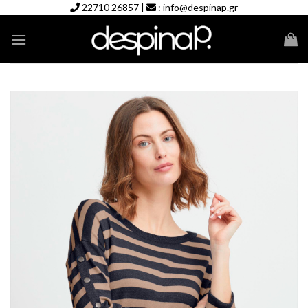
Skip
22710 26857
|
:
info@despinap.gr
to
content