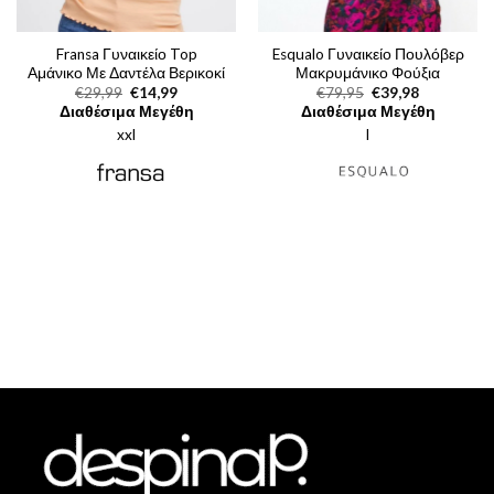
Fransa Γυναικείο Top
Esqualo Γυναικείο Πουλόβερ
Αμάνικο Με Δαντέλα Βερικοκί
Μακρυμάνικο Φούξια
Original
Η
Original
Η
€
29,99
€
14,99
€
79,95
€
39,98
price
τρέχουσα
price
τρέχουσα
Διαθέσιμα Μεγέθη
Διαθέσιμα Μεγέθη
was:
τιμή
was:
τιμή
xxl
€29,99.
είναι:
l
€79,95.
είναι:
€14,99.
€39,98.