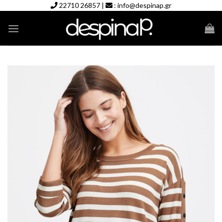
Skip
22710 26857
|
:
info@despinap.gr
to
content