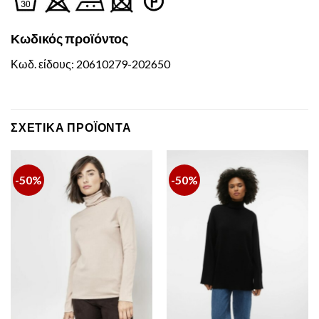
Κωδικός
προϊόντος
Κωδ. είδους: 20610279-202650
ΣΧΕΤΙΚΆ ΠΡΟΪΌΝΤΑ
-50%
-50%