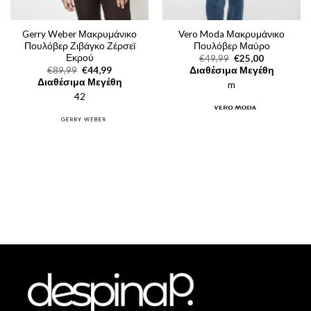
Gerry Weber Μακρυμάνικο
Vero Moda Μακρυμάνικο
Πουλόβερ Ζιβάγκο Ζέρσεϊ
Πουλόβερ Μαύρο
Εκρού
Original
Η
€
49,99
€
25,00
price
τρέχουσα
Original
Η
€
89,99
€
44,99
Διαθέσιμα Μεγέθη
was:
τιμή
price
τρέχουσα
Διαθέσιμα Μεγέθη
m
€49,99.
είναι:
was:
τιμή
€25,00.
42
€89,99.
είναι:
€44,99.