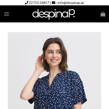
Skip
22710 26857
|
:
info@despinap.gr
to
content