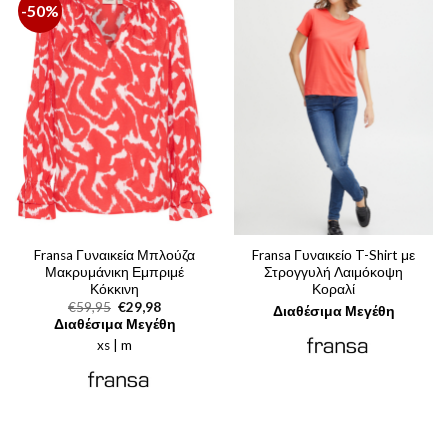
-50%
Fransa Γυναικεία Μπλούζα
Fransa Γυναικείο T-Shirt με
Μακρυμάνικη Εμπριμέ
Στρογγυλή Λαιμόκοψη
Κόκκινη
Κοραλί
Original
Η
€
59,95
€
29,98
Διαθέσιμα Μεγέθη
price
τρέχουσα
Διαθέσιμα Μεγέθη
was:
τιμή
xs | m
€59,95.
είναι:
€29,98.