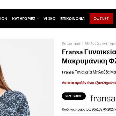
[espa_banner]
TION
ΚΑΤΗΓΟΡΊΕΣ
VIDEO
ΕΠΙΚΟΙΝΩΝΊΑ
OUTLET
Κατάστημα
/
Μπλούζες και Tops
Fransa Γυναικεί
Μακρυμάνικη Φ
Fransa Γυναικεία Μπλούζα Μ
Αυτό το προϊόν είναι εξαντλημένο 
SIZE GUIDE
Κωδικός προϊόντος:
20613270-2027