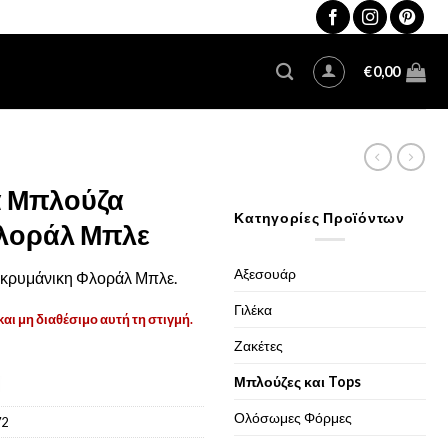
€
0,00
α Μπλούζα
Κατηγορίες Προϊόντων
λοράλ Μπλε
Αξεσουάρ
ακρυμάνικη Φλοράλ Μπλε.
Γιλέκα
και μη διαθέσιμο αυτή τη στιγμή.
Ζακέτες
Μπλούζες και Tops
Ολόσωμες Φόρμες
72