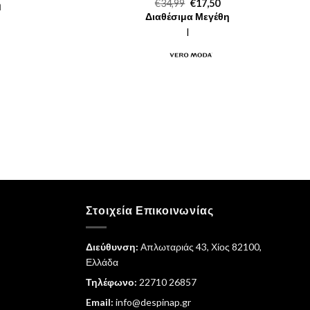
ρέχουσα
Original
Η
€
34,99
€
17,50
η
μή
price
τρέχουσα
Διαθέσιμα Μεγέθη
ναι:
was:
τιμή
0,00.
€34,99.
είναι:
l
€17,50.
Στοιχεία Επικοινωνίας
Διεύθυνση:
Απλωταριάς 43, Χίος 82100,
Ελλάδα
Τηλέφωνο:
22710 26857
Email:
info@despinap.gr