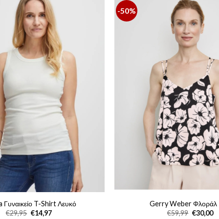
-50%
a Γυναικείο T-Shirt Λευκό
Gerry Weber Φλοράλ
Original
Η
Original
Η
€
29,95
€
14,97
€
59,99
€
30,00