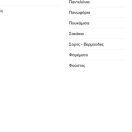
Παντελόνια
ες
Πανωφόρια
Πουκάμισα
Σακάκια
Σορτς - Βερμούδες
Φoρέματα
Φούστες