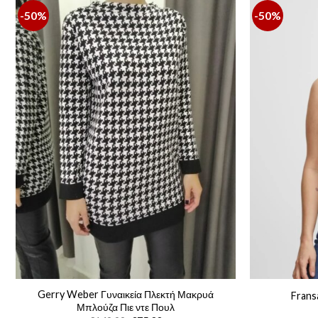
-50%
-50%
Gerry Weber Γυναικεία Πλεκτή Μακρυά
Frans
Μπλούζα Πιε ντε Πουλ