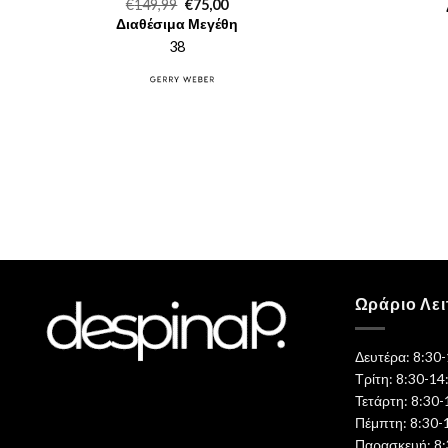
Original
Η
€
149,99
€
75,00
price
τρέχουσα
Διαθέσιμα Μεγέθη
was:
τιμή
€149,99.
είναι:
38
€75,00.
Ωράριο Λει
Δευτέρα: 8:30
Τρίτη: 8:30-14
Τετάρτη: 8:30-
Πέμπτη: 8:30-
Παρασκευή: 8: