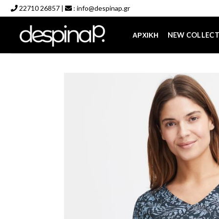
Skip
22710 26857
|
:
info@despinap.gr
to
content
ΑΡΧΙΚΉ
NEW COLLEC