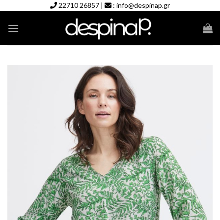
Skip
22710 26857
|
:
info@despinap.gr
to
content