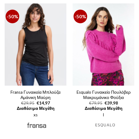
-50%
-50%
Fransa Γυναικεία Μπλούζα
Esqualo Γυναικείο Πουλόβερ
Αμάνικη Μαύρη
Μακρυμάνικο Φούξια
Original
Η
Original
Η
€
29,95
€
14,97
€
79,95
€
39,98
price
τρέχουσα
price
τρέχουσα
Διαθέσιμα Μεγέθη
Διαθέσιμα Μεγέθη
was:
τιμή
was:
τιμή
xs
€29,95.
είναι:
l
€79,95.
είναι:
€14,97.
€39,98.