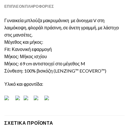
ΕΠΙΠΛΈΟΝ ΠΛΗΡΟΦΟΡΊΕΣ
Γυναικεία μπλούζα μακρυμάνικη με άνοιγμα V στη
λαιμόκοψη, φλοράλ πράσινη, σε άνετη γραμμή, με λάστιχο
στις μανσέτες.
Μέγεθος και μήκος:
Fit: Κανονική εφαρμογή
Μήκος: Μήκος ισχίου
Μήκος: 69 cm αντιστοιχεί στο μέγεθος M
Σύνθεση: 100% βισκόζη (LENZING™ ECOVERO™)
Υλικό και φροντίδα:
ΣΧΕΤΙΚΆ ΠΡΟΪΌΝΤΑ