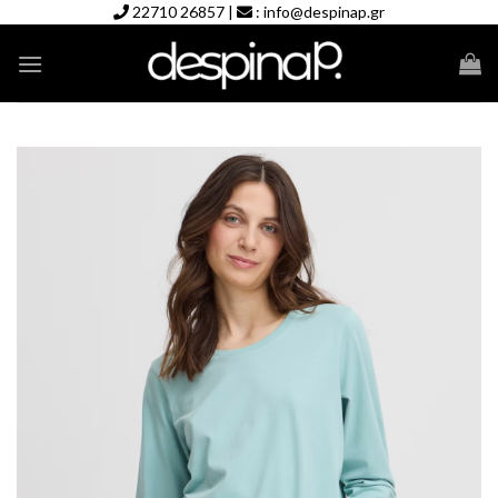
Skip
22710 26857
|
:
info@despinap.gr
to
content