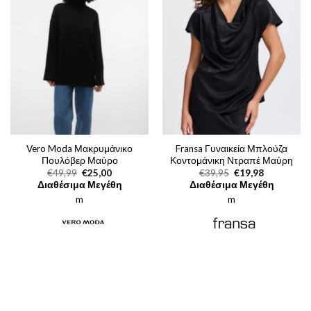
Vero Moda Μακρυμάνικο
Fransa Γυναικεία Μπλούζα
Πουλόβερ Μαύρο
Κοντομάνικη Ντραπέ Μαύρη
Original
Η
Original
Η
€
49,99
€
25,00
€
39,95
€
19,98
price
τρέχουσα
price
τρέχουσα
Διαθέσιμα Μεγέθη
Διαθέσιμα Μεγέθη
was:
τιμή
was:
τιμή
m
€49,99.
είναι:
m
€39,95.
είναι:
€25,00.
€19,98.