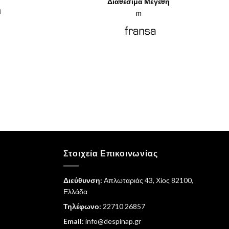
Διαθέσιμα Μεγέθη
was:
τιμή
ρέχουσα
η
€49,95.
είναι:
m
μή
€24,98.
ναι:
7,50.
Στοιχεία Επικοινωνίας
Διεύθυνση:
Απλωταριάς 43, Χίος 82100,
Ελλάδα
Τηλέφωνο:
22710 26857
Email:
info@despinap.gr