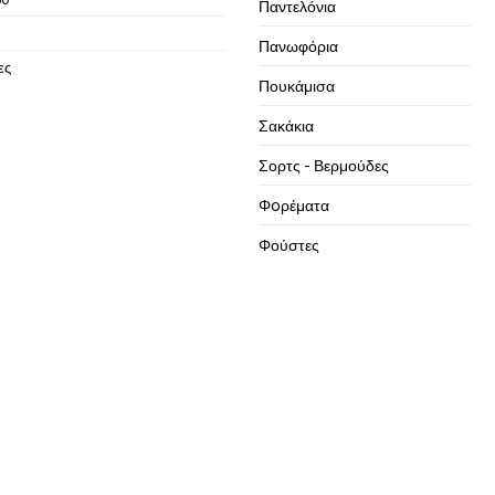
Παντελόνια
Πανωφόρια
ες
Πουκάμισα
Σακάκια
Σορτς - Βερμούδες
Φoρέματα
Φούστες