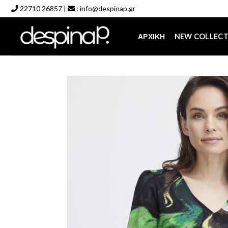
Skip
22710 26857
|
:
info@despinap.gr
to
content
ΑΡΧΙΚΉ
NEW COLLEC