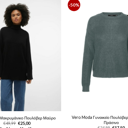
-50%
Vero Moda Γυναικείο Πουλόβε
Μακρυμάνικο Πουλόβερ Μαύρο
Πράσινο
Original
Η
€
49,99
€
25,00
price
τρέχουσα
Original
Η
€
34,99
€
17,50