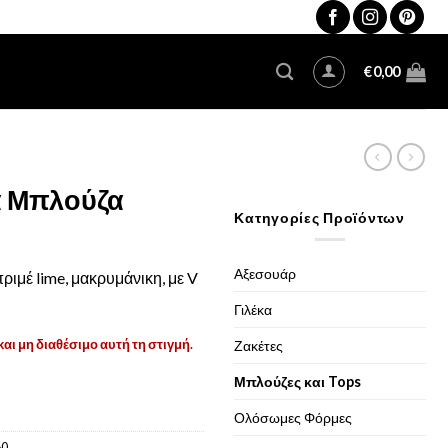
€
0,00
α Μπλούζα
Κατηγορίες Προϊόντων
Αξεσουάρ
ριμέ lime, μακρυμάνικη, με V
Γιλέκα
και μη διαθέσιμο αυτή τη στιγμή.
Ζακέτες
Μπλούζες και Tops
Ολόσωμες Φόρμες
60