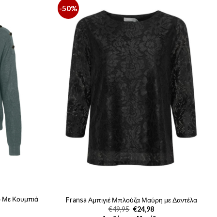
-50%
ρ Με Κουμπιά
Fransa Αμπιγιέ Μπλούζα Μαύρη με Δαντέλα
Original
Η
€
49,95
€
24,98
price
τρέχουσα