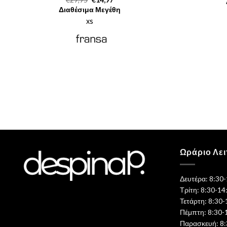
price
τρέχουσα
Διαθέσιμα Μεγέθη
was:
τιμή
€29,95.
είναι:
xs
€14,97.
Ωράριο Λει
Δευτέρα: 8:30
Τρίτη: 8:30-14
Τετάρτη: 8:30-
Πέμπτη: 8:30-
Παρασκευή: 8: