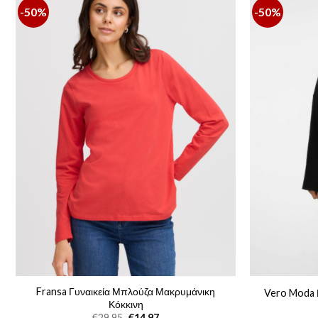
-50%
-50%
Fransa Γυναικεία Μπλούζα Μακρυμάνικη
Vero Moda 
Κόκκινη
Original
Η
€
29,95
€
14,97