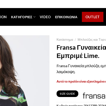
[espa_banner]
TION
ΚΑΤΗΓΟΡΊΕΣ
VIDEO
ΕΠΙΚΟΙΝΩΝΊΑ
OUTLET
Κατάστημα
/
Μπλούζες και Tops
Fransa Γυναικεί
Εμπριμέ Lime.
Fransa Γυναικεία μπλούζα, εμπ
λαιμόκοψη.
Αυτό το προϊόν είναι εξαντλημένο 
SIZE GUIDE
Κωδικός προϊόντος:
20613288-2026