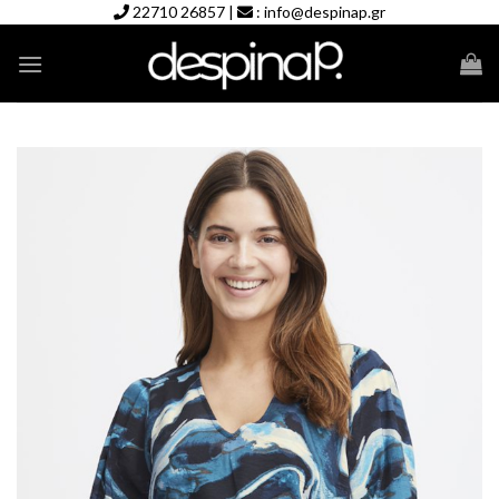
Skip
22710 26857
|
:
info@despinap.gr
to
content