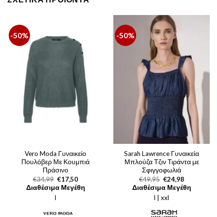
-50%
-50%
Vero Moda Γυναικείο
Sarah Lawrence Γυναικεία
Πουλόβερ Με Κουμπιά
Μπλούζα Τζιν Τιράντα με
Πράσινο
Σφιγγοφωλιά
Original
Η
Original
Η
€
34,99
€
17,50
€
49,95
€
24,98
price
τρέχουσα
price
τρέχουσα
Διαθέσιμα Μεγέθη
Διαθέσιμα Μεγέθη
was:
τιμή
was:
τιμή
l
€34,99.
είναι:
l | xxl
€49,95.
είναι:
€17,50.
€24,98.